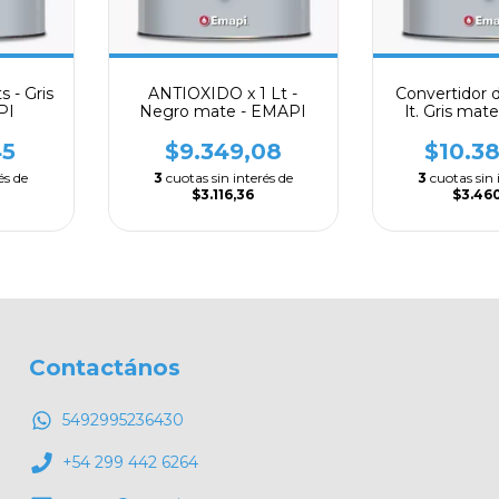
 - Gris
ANTIOXIDO x 1 Lt -
Convertidor d
PI
Negro mate - EMAPI
lt. Gris ma
45
$9.349,08
$10.3
és de
3
cuotas sin interés de
3
cuotas sin 
$3.116,36
$3.46
Contactános
5492995236430
+54 299 442 6264