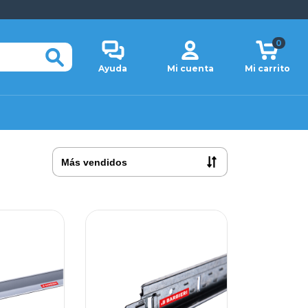
0
Ayuda
Mi cuenta
Mi carrito