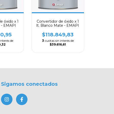
e óxido x 1
Convertidor de óxido x 1
te - EMAPI
lt. Blanco Mate - EMAPI
80,95
$118.849,83
interés de
3
cuotas sin interés de
0,32
$39.616,61
Sigamos conectados