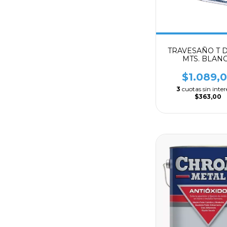
TRAVESAÑO T D
MTS. BLAN
$1.089,
3
cuotas sin inter
$363,00