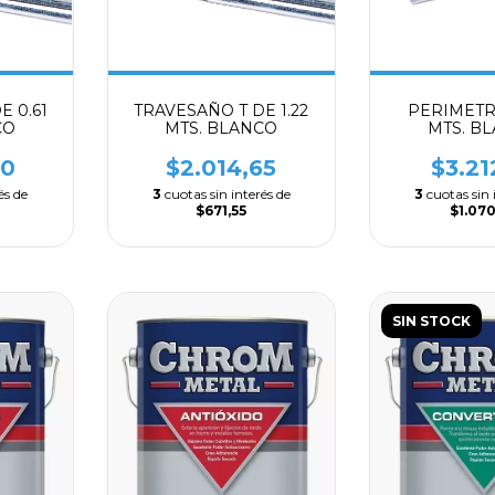
E 0.61
TRAVESAÑO T DE 1.22
PERIMETR
CO
MTS. BLANCO
MTS. B
00
$2.014,65
$3.21
és de
3
cuotas sin interés de
3
cuotas sin 
$671,55
$1.070
SIN STOCK