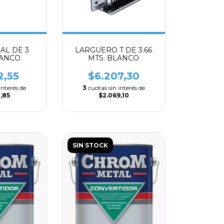
AL DE 3
LARGUERO T DE 3.66
LANCO
MTS. BLANCO
2,55
$6.207,30
interés de
3
cuotas sin interés de
,85
$2.069,10
SIN STOCK