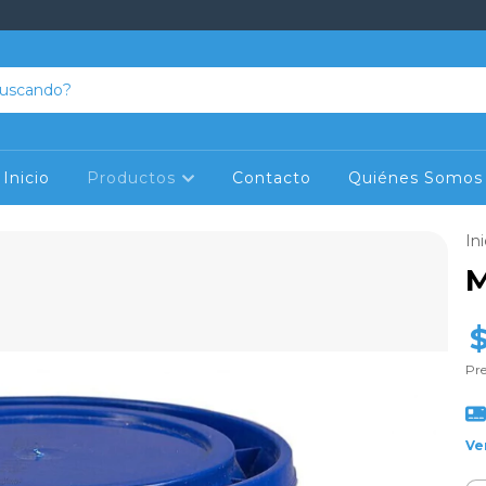
Inicio
Productos
Contacto
Quiénes Somos
Ini
M
Pre
Ve