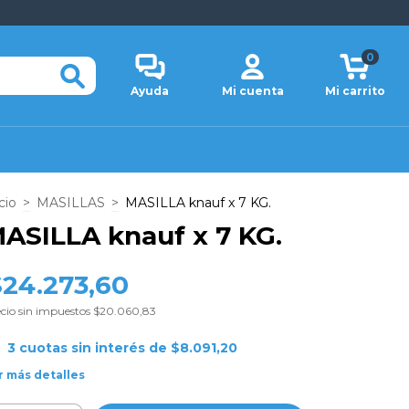
0
Ayuda
Mi cuenta
Mi carrito
cio
>
MASILLAS
>
MASILLA knauf x 7 KG.
ASILLA knauf x 7 KG.
$24.273,60
cio sin impuestos
$20.060,83
3
cuotas sin interés de
$8.091,20
r más detalles