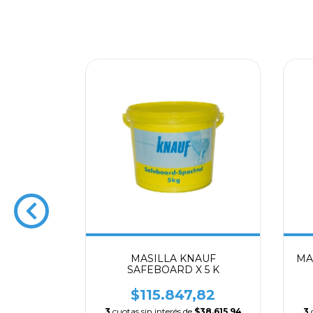
. KNAUF
MASILLA KNAUF
MA
SAFEBOARD X 5 K
97
$115.847,82
$12.362,99
3
cuotas sin interés de
$38.615,94
3