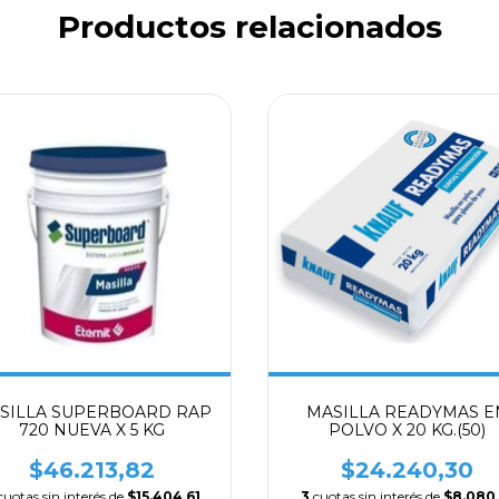
Productos relacionados
SILLA SUPERBOARD RAP
MASILLA READYMAS E
720 NUEVA X 5 KG
POLVO X 20 KG.(50)
$46.213,82
$24.240,30
cuotas sin interés de
$15.404,61
3
cuotas sin interés de
$8.080,