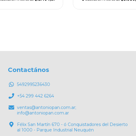
Contactános
5492995236430
+54 299 442 6264
ventas@antoniopan.com.ar
;
info@antoniopan.com.ar
Félix San Martín 670 - ó Conquistadores del Desierto
al 1000 - Parque Industrial Neuquén