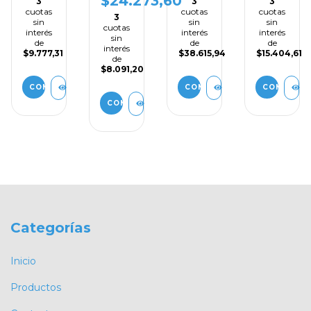
$24.273,60
3
3
3
(p/placas
X 5 KG
cuotas
cuotas
cuotas
de
3
sin
sin
sin
yeso)
cuotas
interés
interés
interés
x 25
sin
de
de
de
kg.-
interés
$9.777,31
$38.615,94
$15.404,61
de
$8.091,20
Categorías
Inicio
Productos