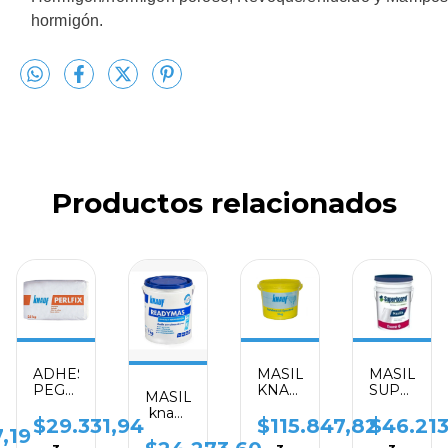
hormigón.
Productos relacionados
ADHESIVO
MASILLA
MASILLA
PEGAMENTO
KNAUF
SUPERBO
MASILLA
Masilla
SAFEBOARD
RAP
knauf
PERLFIX
X 5 K
720
$29.331,94
$115.847,82
$46.21
x 7
,19
KNAUF
NUEVA
KG.