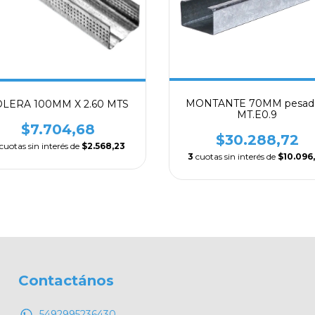
MONTANTE 70MM pesad
LERA 100MM X 2.60 MTS
MT.E0.9
$7.704,68
$30.288,72
cuotas sin interés de
$2.568,23
3
cuotas sin interés de
$10.096
Contactános
5492995236430