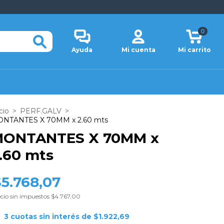
0
Ayuda
Mi cuenta
Mi carrito
cio
>
PERF.GALV
>
NTANTES X 70MM x 2.60 mts
ONTANTES X 70MM x
.60 mts
$5.768,07
cio sin impuestos
$4.767,00
3
cuotas sin interés de
$1.922,69