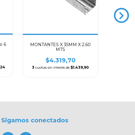
ANGULO 
o 6
MONTANTES X 35MM X 2.60
MTS
$
$4.319,70
3
cuotas 
,24
3
cuotas sin interés de
$1.439,90
Sigamos conectados