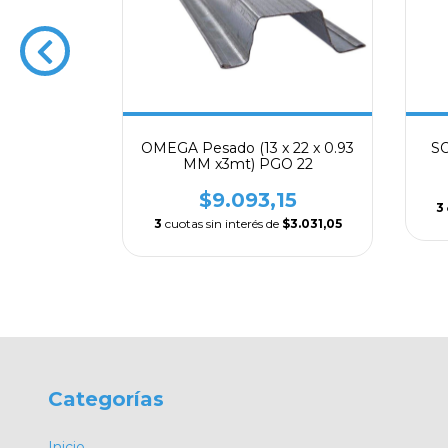
2.60 MTS
OMEGA Pesado (13 x 22 x 0.93
SO
MM x3mt) PGO 22
14
$9.093,15
$1.772,05
3
3
cuotas sin interés de
$3.031,05
Categorías
Inicio