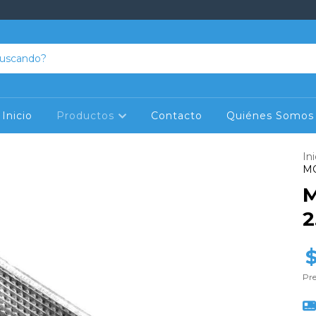
Inicio
Productos
Contacto
Quiénes Somos
Ini
MO
M
2
Pre