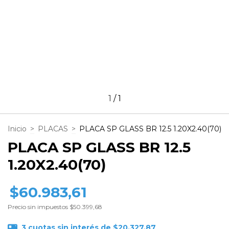
1
/
1
Inicio
>
PLACAS
>
PLACA SP GLASS BR 12.5 1.20X2.40(70)
PLACA SP GLASS BR 12.5
1.20X2.40(70)
$60.983,61
Precio sin impuestos
$50.399,68
3
cuotas sin interés de
$20.327,87