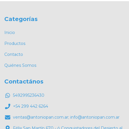
Categorías
Inicio
Productos
Contacto
Quiénes Somos
Contactános
5492995236430
+54 299 442 6264
ventas@antoniopan.com.ar
;
info@antoniopan.com.ar
Félix San Martín 670 - ó Conquistadores del Desierto al