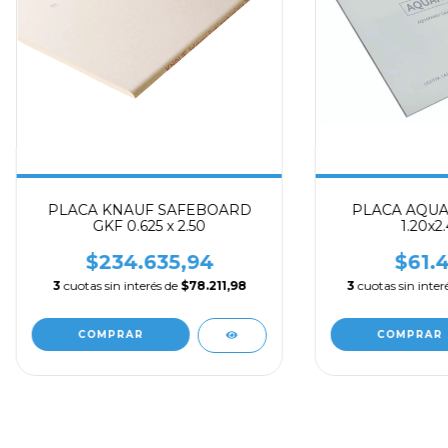
PLACA KNAUF SAFEBOARD
PLACA AQU
GKF 0.625 x 2.50
1.20x2.
$234.635,94
$61.4
3
cuotas sin interés de
$78.211,98
3
cuotas sin inter