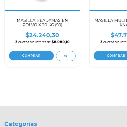
MASILLA READYMAS EN
MASILLA MULTIFI
POLVO X 20 KG.(50)
KN
$24.240,30
$47.7
3
cuotas sin interés de
$8.080,10
3
cuotas sin int
Categorías