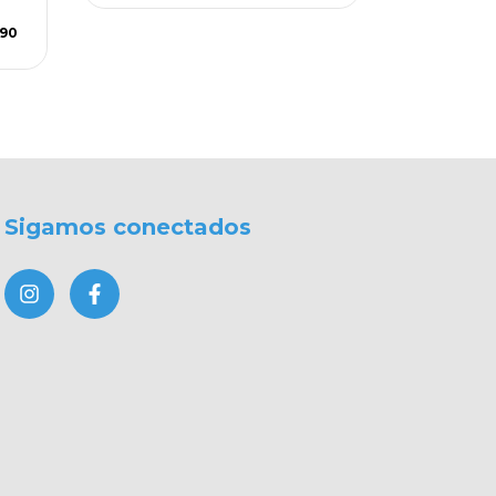
$
,90
3
cuotas s
Sigamos conectados