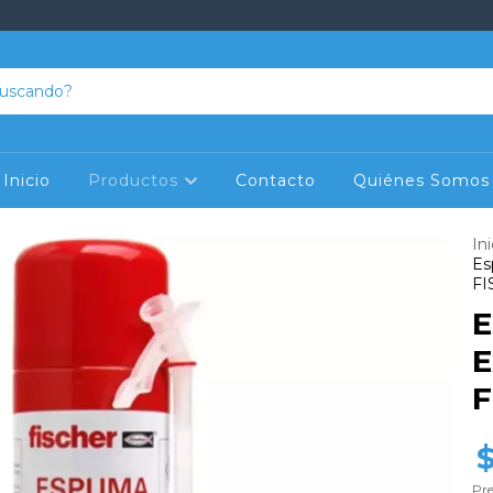
Inicio
Productos
Contacto
Quiénes Somos
Ini
Es
FI
E
E
F
$
Pre