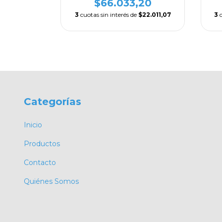
,04
$66.033,20
$10.288,01
3
cuotas sin interés de
$22.011,07
3
Categorías
Inicio
Productos
Contacto
Quiénes Somos