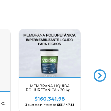
MEMBRANA LIQUIDA
POLIURETANICA x 20 Kg. -
VADEX
$160.341,98
R
ENDU
KG.
INTERIO
3
cuotas sin interés de
$53.447,33