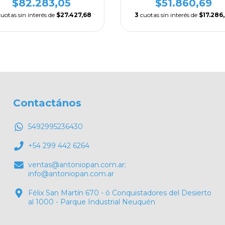
$82.283,05
$51.860,69
cuotas sin interés de
$27.427,68
3
cuotas sin interés de
$17.286
Contactános
5492995236430
+54 299 442 6264
ventas@antoniopan.com.ar
;
info@antoniopan.com.ar
Félix San Martín 670 - ó Conquistadores del Desierto
al 1000 - Parque Industrial Neuquén