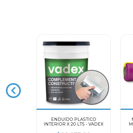
OP STOP -
ENDUIDO PLASTICO
 - VADEX
INTERIOR X 20 LTS - VADEX
M