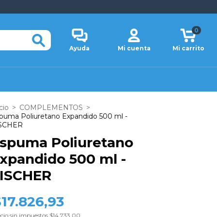
0
Ayuda
Mi cuenta
Mi carrito
cio
>
COMPLEMENTOS
>
puma Poliuretano Expandido 500 ml -
SCHER
spuma Poliuretano
xpandido 500 ml -
ISCHER
17.826,93
cio sin impuestos
$14.733,00