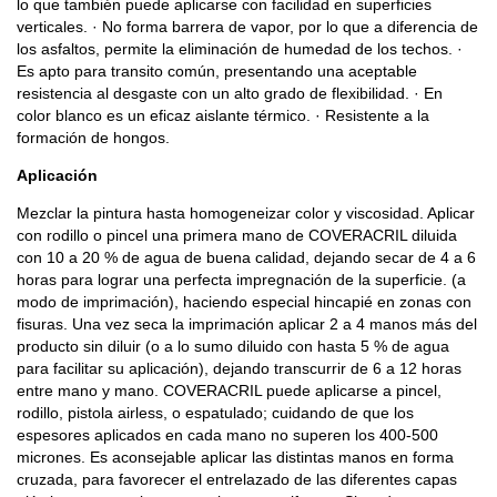
lo que también puede aplicarse con facilidad en superficies
verticales. · No forma barrera de vapor, por lo que a diferencia de
los asfaltos, permite la eliminación de humedad de los techos. ·
Es apto para transito común, presentando una aceptable
resistencia al desgaste con un alto grado de flexibilidad. · En
color blanco es un eficaz aislante térmico. · Resistente a la
formación de hongos.
Aplicación
Mezclar la pintura hasta homogeneizar color y viscosidad. Aplicar
con rodillo o pincel una primera mano de COVERACRIL diluida
con 10 a 20 % de agua de buena calidad, dejando secar de 4 a 6
horas para lograr una perfecta impregnación de la superficie. (a
modo de imprimación), haciendo especial hincapié en zonas con
fisuras. Una vez seca la imprimación aplicar 2 a 4 manos más del
producto sin diluir (o a lo sumo diluido con hasta 5 % de agua
para facilitar su aplicación), dejando transcurrir de 6 a 12 horas
entre mano y mano. COVERACRIL puede aplicarse a pincel,
rodillo, pistola airless, o espatulado; cuidando de que los
espesores aplicados en cada mano no superen los 400-500
micrones. Es aconsejable aplicar las distintas manos en forma
cruzada, para favorecer el entrelazado de las diferentes capas