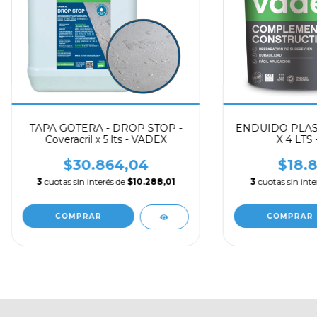
TAPA GOTERA - DROP STOP -
ENDUIDO PLAS
Coveracril x 5 lts - VADEX
X 4 LTS
$30.864,04
$18.8
3
cuotas sin interés de
$10.288,01
3
cuotas sin int